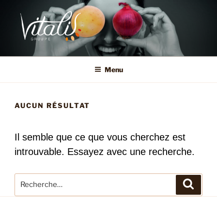
Aller
au
contenu
principal
RÉSEAU VITALIS
Menu
AUCUN RÉSULTAT
Il semble que ce que vous cherchez est
introuvable. Essayez avec une recherche.
Recherche
Recher
pour
: